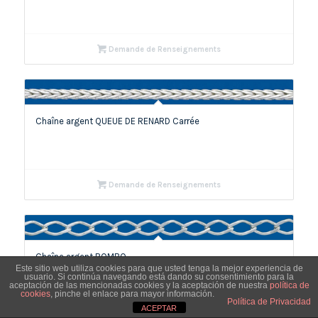
Demande de Renseignements
Chaîne argent QUEUE DE RENARD Carrée
Demande de Renseignements
Chaîne argent ROMBO
Este sitio web utiliza cookies para que usted tenga la mejor experiencia de
usuario. Si continúa navegando está dando su consentimiento para la
aceptación de las mencionadas cookies y la aceptación de nuestra
política de
cookies
, pinche el enlace para mayor información.
Política de Privacidad
ACEPTAR