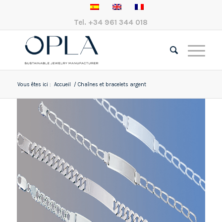
Tel.
+34 961 344 018
Vous êtes ici :
Accueil
/
Chaînes et bracelets argent