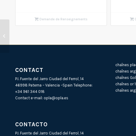
Demande de Renseignements
D
Identité en argent BNL
175 X 20cm
chaînes pla
CONTACT
chaînes arg
chaînes Gol
P.I. Fuente del Jarro Ciudad del Ferrol, 14
chaînes or 
46998 Paterna – Valencia –Spain Telephone:
chaînes arg
+34 961 344 018
Contact e-mail:
opla@opla.es
CONTACTO
P.I. Fuente del Jarro Ciudad del Ferrol, 14