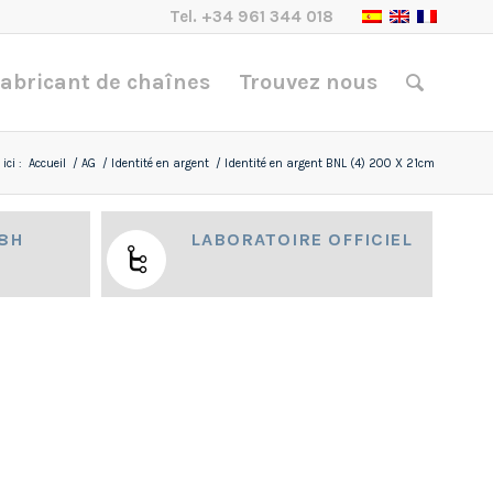
Tel.
+34 961 344 018
abricant de chaînes
Trouvez nous
ici :
Accueil
/
AG
/
Identité en argent
/
Identité en argent BNL (4) 200 X 21cm
48H
LABORATOIRE OFFICIEL