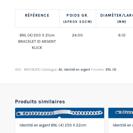
RÉFÉRENCE
POIDS GR.
DIAMÈTER/LAR
(APROX 50CM)
(MM)
BNL (4) 200 X 21cm
24.00
6.10
BRACELET ID ARGENT
KLICK
UGS :
160018200
Catalogue:
AG
,
Identité en argent
Finishes:
BNL (4)
Produits similaires
Identité en argent BNL (4) 250 X 22cm
Identité en