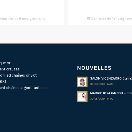
emande de Renseignements
Demande de Renseignem
qué or
NOUVELLES
ent creuses
dfilled
chaînes or 9Kt
SALON VICENZAORO (Italie
18Kt
30/08/2019 - 14:00
ent
chaînes argent fantaisie
MADRIDJOYA (Madrid – ES
30/08/2019 - 14:00