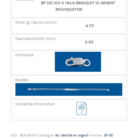
RÉFÉRENCE
POIDS
DIAMÈTER/LARGEUR
FERMOIR
BP (6) 100 X 18cm BRACELET ID ARGENT
GR.
(MM)
MOUSQUETON
(APROX
50CM)
4.70
3.50
UGS :
160026100
Catalogue:
AG
,
Identité en argent
Finishes:
BP (6)