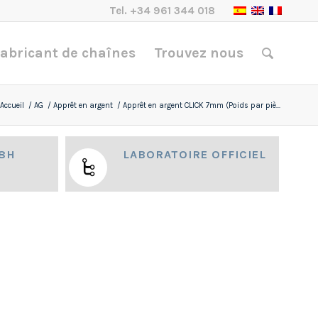
Tel.
+34 961 344 018
abricant de chaînes
Trouvez nous
Accueil
/
AG
/
Apprêt en argent
/
Apprêt en argent CLICK 7mm (Poids par piè...
48H
LABORATOIRE OFFICIEL