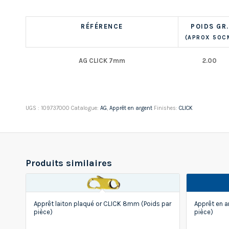
RÉFÉRENCE
POIDS GR.
(APROX 50C
AG CLICK 7mm
2.00
UGS :
109737000
Catalogue:
AG
,
Apprêt en argent
Finishes:
CLICK
Produits similaires
Apprêt laiton plaqué or CLICK 8mm (Poids par
Apprêt en 
pièce)
pièce)