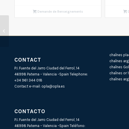
Demande de Renseignements
D
Chaîne laiton plaqué or
FORÇAT Ronde double
chaînes pla
CONTACT
chaînes arg
chaînes Gol
P.I. Fuente del Jarro Ciudad del Ferrol, 14
chaînes or 
46998 Paterna – Valencia –Spain Telephone:
chaînes arg
+34 961 344 018
Contact e-mail:
opla@opla.es
CONTACTO
P.I. Fuente del Jarro Ciudad del Ferrol, 14
46998 Paterna – Valencia –Spain Teléfono: