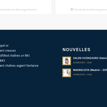
emande de Renseignements
Demande de Renseignem
qué or
NOUVELLES
ent creuses
dfilled
chaînes or 9Kt
SALON VICENZAORO (Italie
18Kt
30/08/2019 - 14:00
ent
chaînes argent fantaisie
MADRIDJOYA (Madrid – ES
30/08/2019 - 14:00