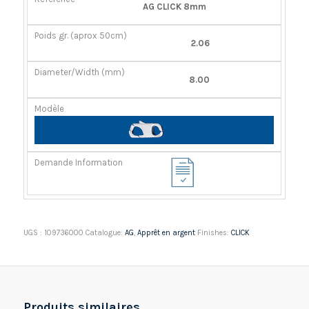
RÉFÉRENCE
POIDS
DIAMÈTER/LARGEUR
MODÈLE
AG CLICK 8mm
GR.
(MM)
(APROX
2.06
50CM)
8.00
UGS :
109736000
Catalogue:
AG
,
Apprêt en argent
Finishes:
CLICK
Produits similaires