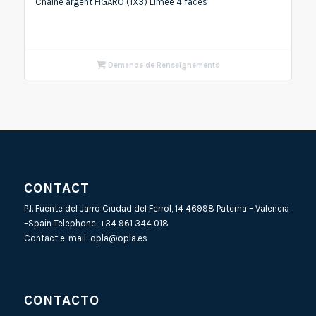
Chaîne argent FIGARO (1X3) Limée 4 faces
Demande de Renseignements
CONTACT
P.I. Fuente del Jarro Ciudad del Ferrol, 14 46998 Paterna – Valencia
–Spain Telephone:
+34 961 344 018
Contact e-mail:
opla@opla.es
CONTACTO