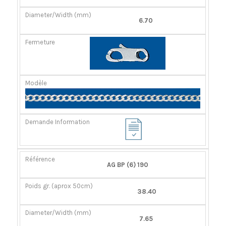
6.70
AG BP (6) 190
38.40
7.65