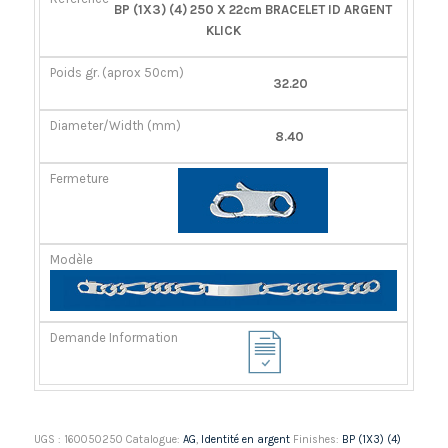
RÉFÉRENCE
POIDS
DIAMÈTER/LARGEUR
FERMOIR
BP (1X3) (4) 250 X 22cm BRACELET ID ARGENT
GR.
(MM)
KLICK
(APROX
50CM)
32.20
8.40
UGS :
160050250
Catalogue:
AG
,
Identité en argent
Finishes:
BP (1X3) (4)