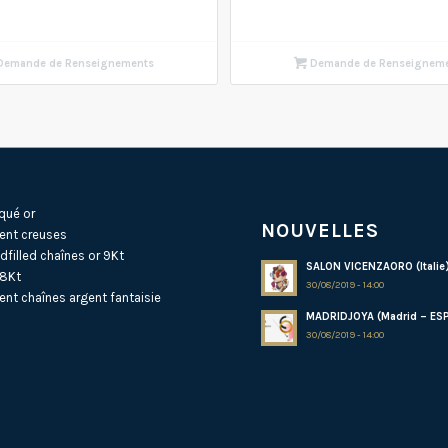
emande de Renseignements
Demande de Renseignem
qué or
NOUVELLES
ent creuses
dfilled
chaînes or 9Kt
SALON VICENZAORO (Italie
18Kt
30/08/2019 - 14:00
ent
chaînes argent fantaisie
MADRIDJOYA (Madrid – ES
30/08/2019 - 14:00