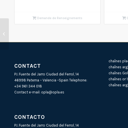
Demande de Renseignements
D
Identité en argent BP
(1X3) (4) SL 250 X
22cm
chaînes pla
CONTACT
chaînes arg
chaînes Gol
P.I. Fuente del Jarro Ciudad del Ferrol, 14
chaînes or 
46998 Paterna – Valencia –Spain Telephone:
chaînes arg
+34 961 344 018
Contact e-mail:
opla@opla.es
CONTACTO
P.I. Fuente del Jarro Ciudad del Ferrol, 14