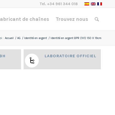
Tel.
+34 961 344 018
abricant de chaînes
Trouvez nous
i :
Accueil
/
AG
/
Identité en argent
/
Identité en argent BPR (1X1) 150 X 19cm
48H
LABORATOIRE OFFICIEL