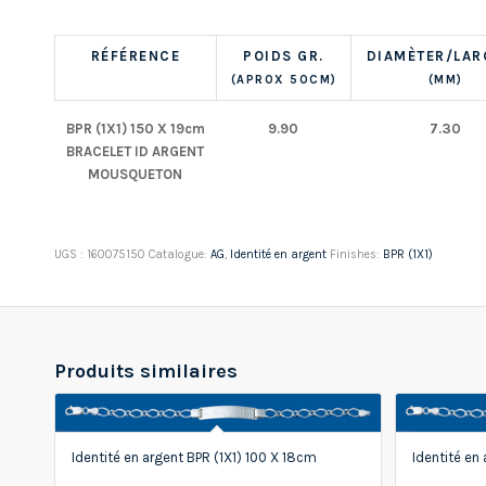
RÉFÉRENCE
POIDS GR.
DIAMÈTER/LAR
(APROX 50CM)
(MM)
BPR (1X1) 150 X 19cm
9.90
7.30
BRACELET ID ARGENT
MOUSQUETON
UGS :
160075150
Catalogue:
AG
,
Identité en argent
Finishes:
BPR (1X1)
Produits similaires
Identité en argent BPR (1X1) 100 X 18cm
Identité en