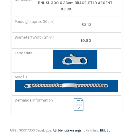
RÉFÉRENCE
POIDS
DIAMÈTER/LARGEUR
FERMOIR
BNL SL 300 X 23cm BRACELET ID ARGENT
GR.
(MM)
KLICK
(APROX
50CM)
53.13
10.80
UGS :
160017300
Catalogue:
AG
,
Identité en argent
Finishes:
BNL SL