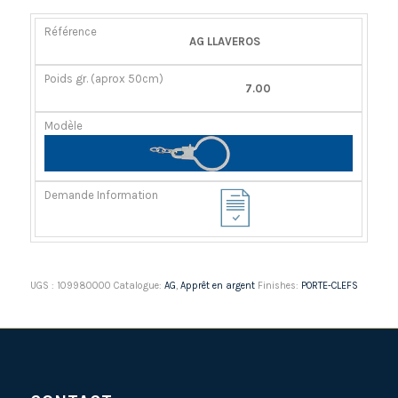
RÉFÉRENCE
POIDS
MODÈLE
DEMANDE
AG LLAVEROS
GR.
INFORMATION
(APROX
7.00
50CM)
UGS :
109980000
Catalogue:
AG
,
Apprêt en argent
Finishes:
PORTE-CLEFS