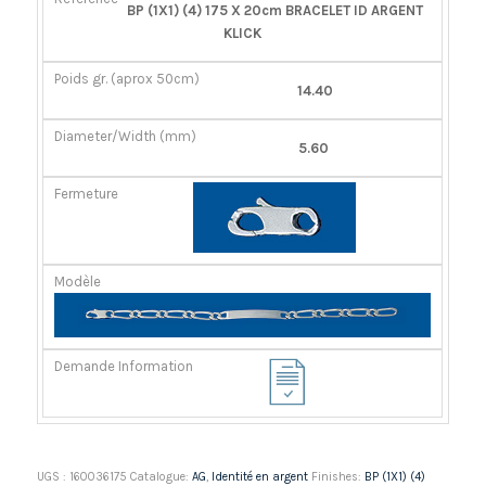
RÉFÉRENCE
POIDS
DIAMÈTER/LARGEUR
FERMOIR
BP (1X1) (4) 175 X 20cm BRACELET ID ARGENT
GR.
(MM)
KLICK
(APROX
50CM)
14.40
5.60
UGS :
160036175
Catalogue:
AG
,
Identité en argent
Finishes:
BP (1X1) (4)