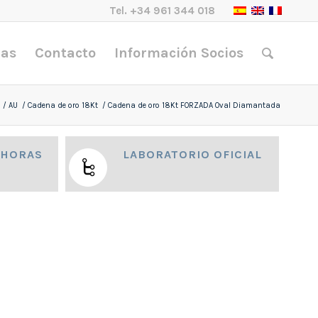
Tel.
+34 961 344 018
nas
Contacto
Información Socios
/
AU
/
Cadena de oro 18Kt
/
Cadena de oro 18Kt FORZADA Oval Diamantada
 HORAS
LABORATORIO OFICIAL