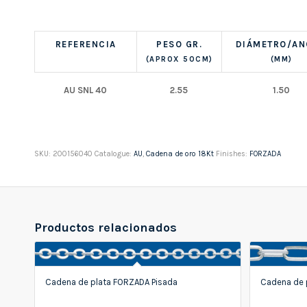
REFERENCIA
PESO GR.
DIÁMETRO/A
(APROX 50CM)
(MM)
AU SNL 40
2.55
1.50
SKU:
200156040
Catalogue:
AU
,
Cadena de oro 18Kt
Finishes:
FORZADA
Productos relacionados
Cadena de plata FORZADA Pisada
Cadena de 