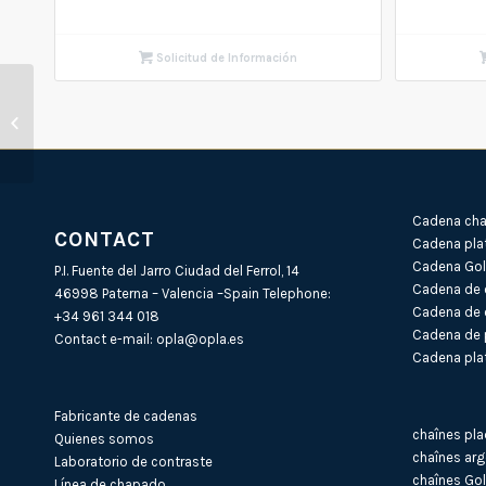
Solicitud de Información
Cadena de oro 18Kt
FORZADA Redonda
Cadena cha
CONTACT
Cadena pla
Cadena Gold
P.I. Fuente del Jarro Ciudad del Ferrol, 14
Cadena de 
46998 Paterna – Valencia –Spain Telephone:
Cadena de 
+34 961 344 018
Cadena de 
Contact e-mail:
opla@opla.es
Cadena plat
Fabricante de cadenas
chaînes pla
Quienes somos
chaînes arg
Laboratorio de contraste
chaînes Gol
Línea de chapado