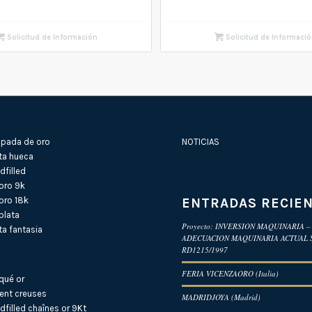
Solicitud de Información
Solicitud de Informaci
pada de oro
NOTICIAS
ta hueca
filled
oro 9k
ENTRADAS RECIE
oro 18k
plata
Proyecto: INVERSION MAQUINARIA –
a fantasia
ADECUACION MAQUINARIA ACTUAL
RD1215/1997
FERIA VICENZAORO (Italia)
qué or
ent creuses
MADRIDJOYA (Madrid)
dfilled
chaînes or 9Kt