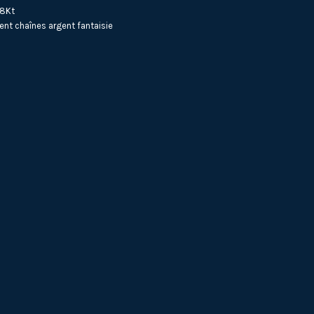
18Kt
ent
chaînes argent fantaisie