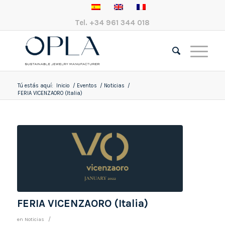
Tel.
+34 961 344 018
Tú estás aquí:
Inicio
/
Eventos
/
Noticias
/
FERIA VICENZAORO (Italia)
FERIA VICENZAORO (Italia)
/
en
Noticias