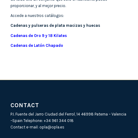
proporcionar, y al mejor precio.
Accede a nuestros catálogos:
Cadenas y pulseras de plata macizas y huecas
Cadenas de Oro 9 y 18 Kilates
Cadenas de Latón Chapado
CONTACT
P.I. Fuente del Jarro Ciudad del Ferrol, 14 46998 Paterna – Valencia
–Spain Telephone:
+34 961 344 018
Contact e-mail:
opla@opla.es