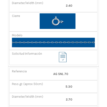
2.40
AG SNL 70
5.30
2.70