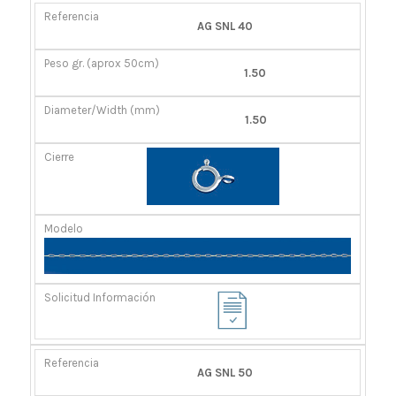
REFERENCIA
PESO
DIÁMETRO/ANCHO
CIERRE
AG SNL 40
GR.
(MM)
(APROX
1.50
50CM)
1.50
AG SNL 50