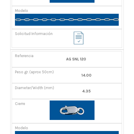
AG SNL 120
14.00
4.35