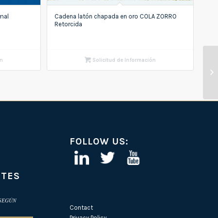
mal
Cadena latón chapada en oro COLA ZORRO
Retorcida
ón
Solicitud de Información
FOLLOW US:
NTES
 SEGÚN
Contact
Privacy Policy