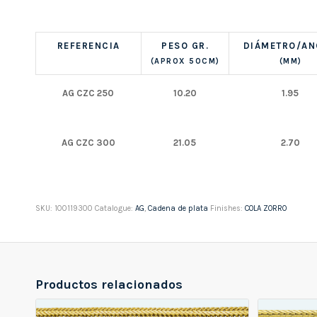
REFERENCIA
PESO GR.
DIÁMETRO/A
(APROX 50CM)
(MM)
AG CZC 250
10.20
1.95
AG CZC 300
21.05
2.70
SKU:
100119300
Catalogue:
AG
,
Cadena de plata
Finishes:
COLA ZORRO
Productos relacionados