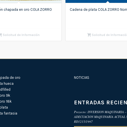
ón chapada en oro COLA ZORRO
Cadena de plata COLA ZORRO Nor
Solicitud de Información
Solicitud de Informaci
pada de oro
NOTICIAS
ta hueca
filled
oro 9k
ENTRADAS RECIE
oro 18k
plata
Proyecto: INVERSION MAQUINARIA –
a fantasia
ADECUACION MAQUINARIA ACTUAL
RD1215/1997