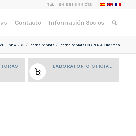
Tel.
+34 961 344 018
nas
Contacto
Información Socios
quí:
Inicio
/
AG
/
Cadena de plata
/
Cadena de plata COLA ZORRO Cuadrada
 HORAS
LABORATORIO OFICIAL