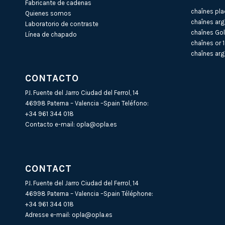
Fabricante de cadenas
chaînes pla
Quienes somos
chaînes arg
Laboratorio de contraste
chaînes Gol
Línea de chapado
chaînes or 
chaînes arg
CONTACTO
P.I. Fuente del Jarro Ciudad del Ferrol, 14
46998 Paterna – Valencia –Spain Teléfono:
+34 961 344 018
Contacto e-mail:
opla@opla.es
CONTACT
P.I. Fuente del Jarro Ciudad del Ferrol, 14
46998 Paterna – Valencia –Spain Téléphone:
+34 961 344 018
Adresse e-mail:
opla@opla.es