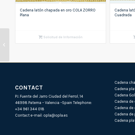
Cadena latón chapada en oro COLA ZORRO
Cadena lat
Plana
Cuadrada
Solicitud de Información
Cadena de plata COLA
DE TOPO Normal
Cadena cha
CONTACT
Cadena pla
Cadena Gold
P.I. Fuente del Jarro Ciudad del Ferrol, 14
Cadena de 
46998 Paterna – Valencia –Spain Telephone:
Cadena de 
+34 961 344 018
Cadena de 
Contact e-mail:
opla@opla.es
Cadena plat