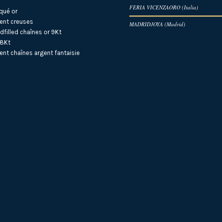
FERIA VICENZAORO (Italia)
qué or
ent creuses
MADRIDJOYA (Madrid)
dfilled
chaînes or 9Kt
18Kt
ent
chaînes argent fantaisie