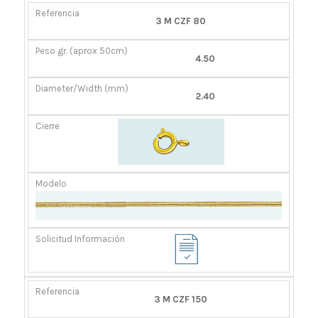
REFERENCIA
PESO
DIÁMETRO/ANCHO
CIERRE
3 M CZF 80
GR.
(MM)
(APROX
4.50
50CM)
2.40
3 M CZF 150