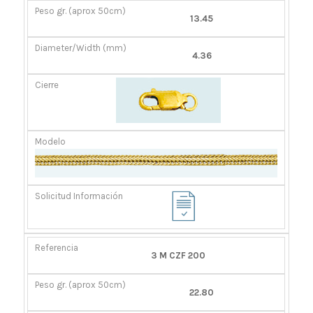
13.45
4.36
3 M CZF 200
22.80