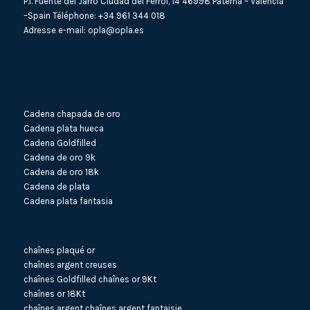
P.I. Fuente del Jarro Ciudad del Ferrol, 14 46998 Paterna – Valencia
–Spain Téléphone:
+34 961 344 018
Adresse e-mail:
opla@opla.es
Cadena chapada de oro
Cadena plata hueca
Cadena Goldfilled
Cadena de oro 9k
Cadena de oro 18k
Cadena de plata
Cadena plata fantasia
chaînes plaqué or
chaînes argent creuses
chaînes Goldfilled
chaînes or 9Kt
chaînes or 18Kt
chaînes argent
chaînes argent fantaisie