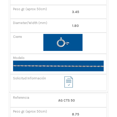
GR.
(MM)
(APROX
3.45
50CM)
1.80
AG CTS 50
8.75