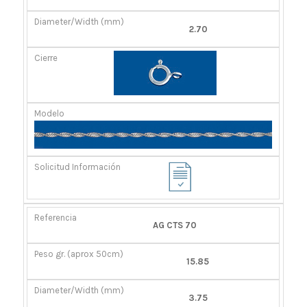
2.70
AG CTS 70
15.85
3.75