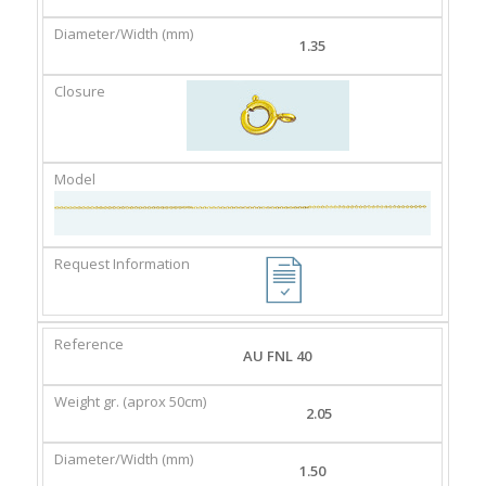
1.35
AU FNL 40
2.05
1.50