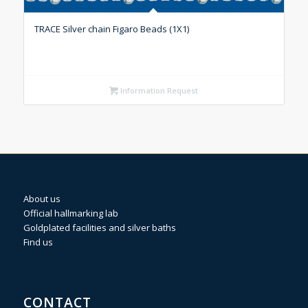
TRACE Silver chain Figaro Beads (1X1)
Information Request
About us
Official hallmarking lab
Goldplated facilities and silver baths
Find us
CONTACT