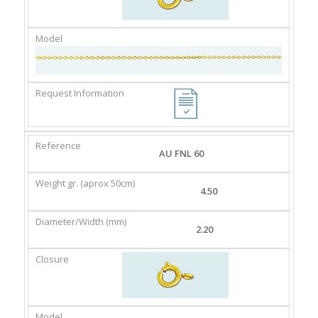
AU FNL 60
4.50
2.20