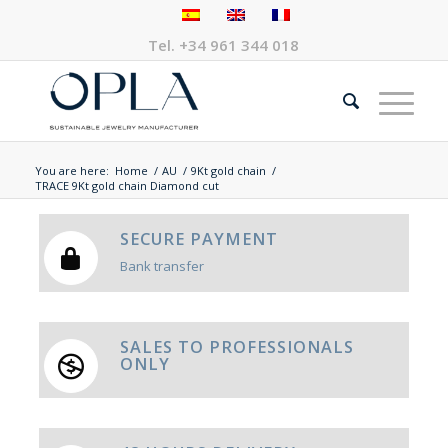
Tel.
+34 961 344 018
You are here:
Home
/
AU
/
9Kt gold chain
/
TRACE 9Kt gold chain Diamond cut
SECURE PAYMENT
Bank transfer
SALES TO PROFESSIONALS
ONLY