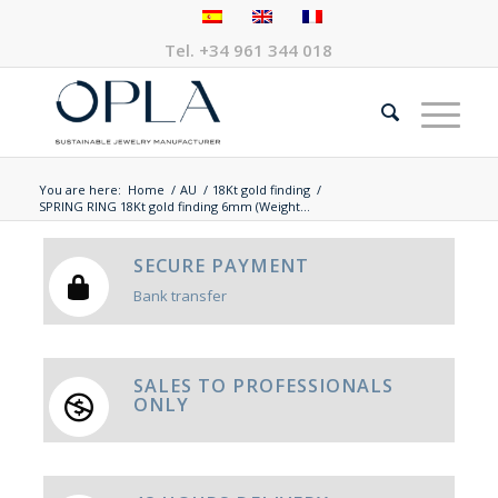
Tel.
+34 961 344 018
You are here:
Home
/
AU
/
18Kt gold finding
/
SPRING RING 18Kt gold finding 6mm (Weight...
SECURE PAYMENT
Bank transfer
SALES TO PROFESSIONALS
ONLY