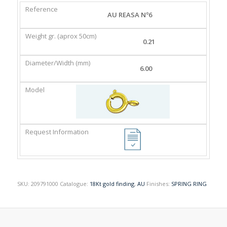
REFERENCE
WEIGHT
DIAMETER/WIDTH
MODEL
AU REASA Nº6
GR.
(MM)
(APROX
0.21
50CM)
6.00
SKU:
209791000
Catalogue:
18Kt gold finding
,
AU
Finishes:
SPRING RING