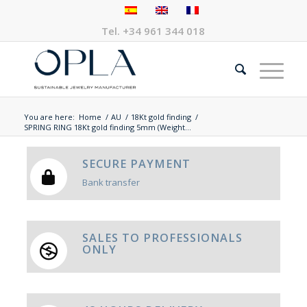
Tel.
+34 961 344 018
You are here:
Home
/
AU
/
18Kt gold finding
/
SPRING RING 18Kt gold finding 5mm (Weight...
SECURE PAYMENT
Bank transfer
SALES TO PROFESSIONALS
ONLY