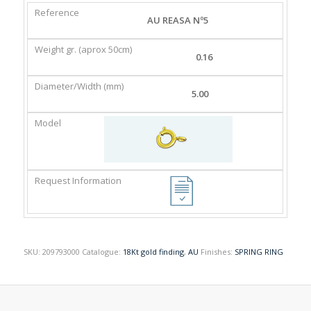
REFERENCE
WEIGHT
DIAMETER/WIDTH
MODEL
AU REASA Nº5
GR.
(MM)
(APROX
0.16
50CM)
5.00
SKU:
209793000
Catalogue:
18Kt gold finding
,
AU
Finishes:
SPRING RING