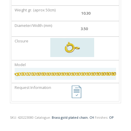
GR.
(MM)
(APROX
10.30
50CM)
3.50
SKU:
420223080
Catalogue:
Brass gold plated chain
,
CH
Finishes:
OP