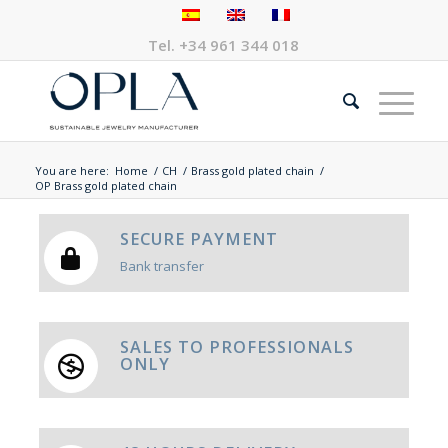
Tel.
+34 961 344 018
You are here:
Home
/
CH
/
Brass gold plated chain
/
OP Brass gold plated chain
SECURE PAYMENT
Bank transfer
SALES TO PROFESSIONALS
ONLY