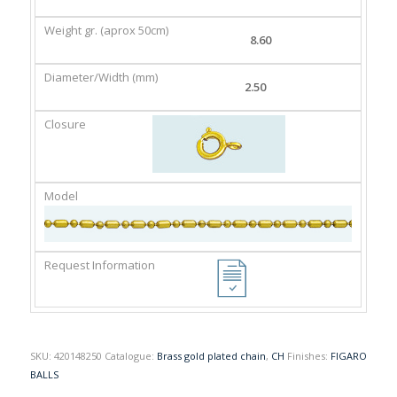
GR.
(MM)
(APROX
8.60
50CM)
2.50
SKU:
420148250
Catalogue:
Brass gold plated chain
,
CH
Finishes:
FIGARO
BALLS