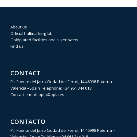
About us
Official hallmarking lab
Goldplated facilities and silver baths
Find us
CONTACT
P.I. Fuente del Jarro Ciudad del Ferrol, 14 46998 Paterna –
Valencia –Spain Telephone:
+34 961 344 018
Contact e-mail:
opla@opla.es
CONTACTO
P.I. Fuente del Jarro Ciudad del Ferrol, 14 46998 Paterna –
Valencia –Spain Teléfono:
+34 961 344 018