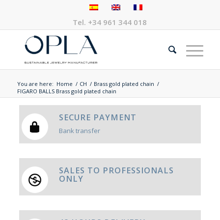
Tel.
+34 961 344 018
You are here:
Home
/
CH
/
Brass gold plated chain
/
FIGARO BALLS Brass gold plated chain
SECURE PAYMENT
Bank transfer
SALES TO PROFESSIONALS
ONLY