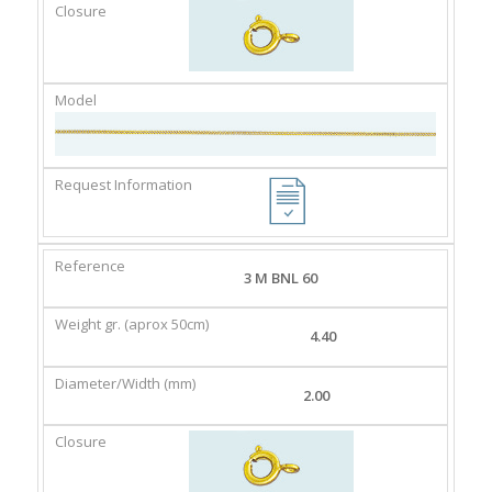
3 M BNL 60
4.40
2.00