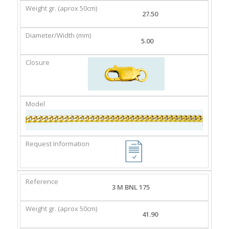
27.50
5.00
3 M BNL 175
41.90