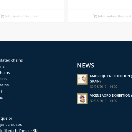
Information Request
Information Request
plated chains
NEWS
ins
chains
MADRIDJOYA EXHIBITION (
ains
SPAIN)
hains
30/08/2019 - 14:00
ns
VICENZAORO EXHIBITION (I
ns
30/08/2019 - 14:00
aqué or
gent creuses
dfilled
chaînes or 9Kt