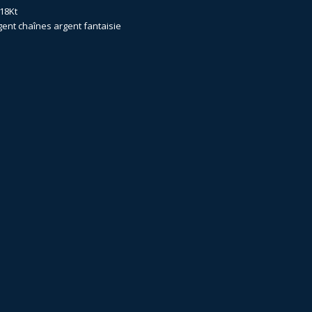
18Kt
gent
chaînes argent fantaisie