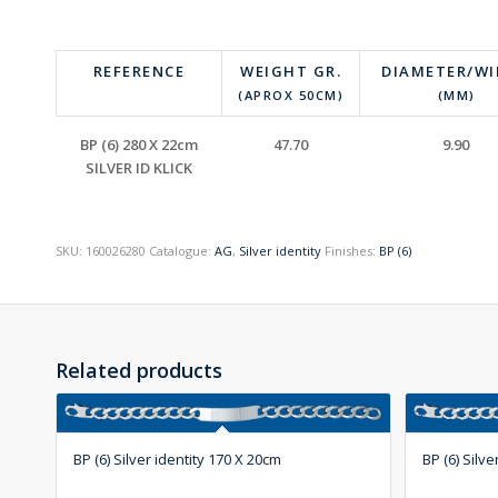
REFERENCE
WEIGHT GR.
DIAMETER/W
(APROX 50CM)
(MM)
BP (6) 280 X 22cm
47.70
9.90
SILVER ID KLICK
SKU:
160026280
Catalogue:
AG
,
Silver identity
Finishes:
BP (6)
Related products
BP (6) Silver identity 170 X 20cm
BP (6) Silv