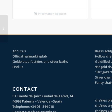
Information Request
BP (6) Silver identity
170 X 20cm
About us
Brass gold
Official hallmarking lab
Hollow cha
Goldplated facilities and silver baths
Goldfilled 
Find us
9Kt gold ch
18Kt gold c
Silver chai
Fancy chai
CONTACT
P.I. Fuente del Jarro Ciudad del Ferrol, 14
chaînes pl
46998 Paterna – Valencia –Spain
chaînes ar
Telephone:
+34 961 344 018
chaînes Gol
Contact e-mail:
opla@opla.es