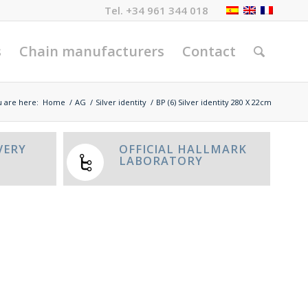
Tel.
+34 961 344 018
s
Chain manufacturers
Contact
 are here:
Home
/
AG
/
Silver identity
/
BP (6) Silver identity 280 X 22cm
VERY
OFFICIAL HALLMARK
LABORATORY