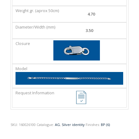
GR.
(MM)
(APROX
4.70
50CM)
3.50
SKU:
160026100
Catalogue:
AG
,
Silver identity
Finishes:
BP (6)