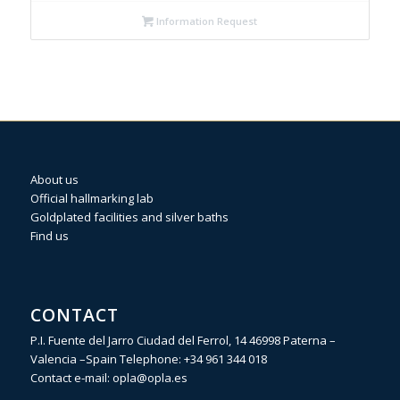
Information Request
About us
Official hallmarking lab
Goldplated facilities and silver baths
Find us
CONTACT
P.I. Fuente del Jarro Ciudad del Ferrol, 14 46998 Paterna –
Valencia –Spain Telephone:
+34 961 344 018
Contact e-mail:
opla@opla.es