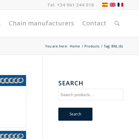
Tel.
+34 961 344 018
s
Chain manufacturers
Contact
You are here:
Home
/
Products
/
Tag: BNL (6)
SEARCH
Search
for:
Search