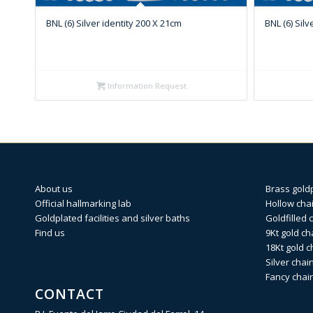
BNL (6) Silver identity 200 X 21cm
BNL (6) Silv
Information Request
About us
Brass gold
Official hallmarking lab
Hollow cha
Goldplated facilities and silver baths
Goldfilled 
Find us
9Kt gold ch
18Kt gold c
Silver chai
Fancy chai
CONTACT