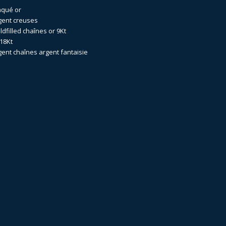
aqué or
gent creuses
dfilled
chaînes or 9Kt
18Kt
gent
chaînes argent fantaisie