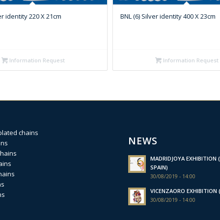
er identity 220 X 21cm
BNL (6) Silver identity 400 X 23cm
Information Request
Information Request
plated chains
NEWS
ins
chains
MADRIDJOYA EXHIBITION (
ains
SPAIN)
hains
30/08/2019 - 14:00
ns
VICENZAORO EXHIBITION (I
ns
30/08/2019 - 14:00