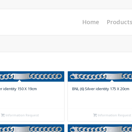
Home
Product
er identity 150 X 19cm
BNL (6) Silver identity 175 X 20cm
Information Request
Information Request