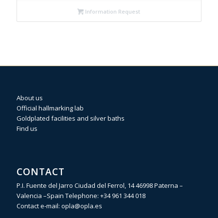
Information Request
About us
Official hallmarking lab
Goldplated facilities and silver baths
Find us
CONTACT
P.I. Fuente del Jarro Ciudad del Ferrol, 14 46998 Paterna –
Valencia –Spain Telephone:
+34 961 344 018
Contact e-mail:
opla@opla.es