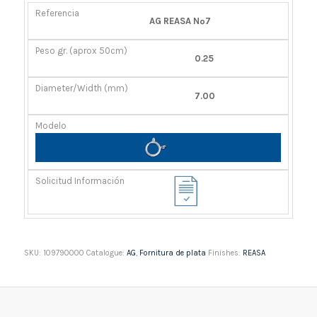
REFERENCIA
PESO
DIÁMETRO/ANCHO
MODELO
AG REASA Nº7
GR.
(MM)
(APROX
0.25
50CM)
7.00
SKU:
109790000
Catalogue:
AG
,
Fornitura de plata
Finishes:
REASA