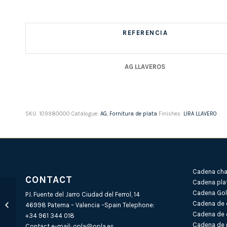
REFERENCIA
AG LLAVEROS
SKU:
109980000
Catalogue:
AG
,
Fornitura de plata
Finishes:
LIRA LLAVERO
Cadena cha
CONTACT
Cadena pla
Cadena Gold
Fornitura de plata
P.I. Fuente del Jarro Ciudad del Ferrol, 14
Cadena de 
REASA 5mm (Peso por
46998 Paterna – Valencia –Spain Telephone:
Cadena de 
pieza...
+34 961 344 018
Cadena de 
Contact e-mail:
opla@opla.es