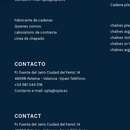
Cadena plat
Fabricante de cadenas
chaînes pla
Quienes somos
chaînes arg
Laboratorio de contraste
chaînes Gol
Línea de chapado
chaînes or 
chaînes arg
CONTACTO
P.I. Fuente del Jarro Ciudad del Ferrol, 14
46998 Paterna – Valencia –Spain Teléfono:
+34 961 344 018
Contacto e-mail:
opla@opla.es
CONTACT
P.I. Fuente del Jarro Ciudad del Ferrol, 14