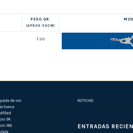
PESO GR.
MOD
(APROX 50CM)
7.00
pada de oro
NOTICIAS
ta hueca
filled
oro 9k
ENTRADAS RECIE
oro 18k
plata