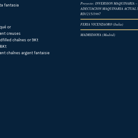
Proyecto: INVERSION MAQUINARIA –
a fantasia
ADECUACION MAQUINARIA ACTUAL
RD1215/1997
FERIA VICENZAORO (Italia)
qué or
ent creuses
MADRIDJOYA (Madrid)
dfilled
chaînes or 9Kt
18Kt
ent
chaînes argent fantaisie