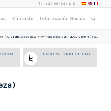
Tel.
+34 961 344 018
nas
Contacto
Información Socios
cio
/
AG
/
Fornitura de plata
/
Fornitura de plata LIRA LLAVERO 60mm (Peso...
 HORAS
LABORATORIO OFICIAL
eza)