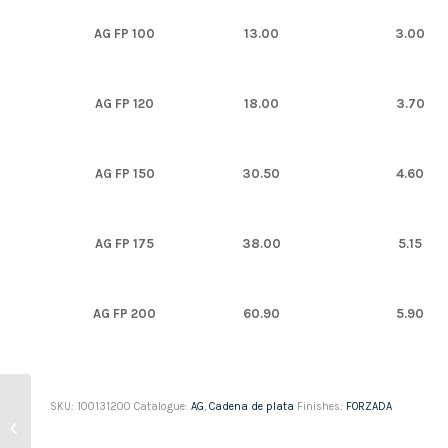
AG FP 100
13.00
3.00
AG FP 120
18.00
3.70
AG FP 150
30.50
4.60
AG FP 175
38.00
5.15
AG FP 200
60.90
5.90
SKU:
100131200
Catalogue:
AG
,
Cadena de plata
Finishes:
FORZADA
Cadena de plata
FORZADA Clasica