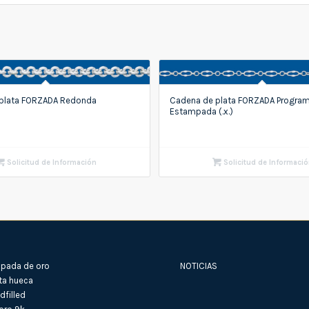
plata FORZADA Redonda
Cadena de plata FORZADA Progra
Estampada (.x.)
Solicitud de Información
Solicitud de Informaci
pada de oro
NOTICIAS
ta hueca
filled