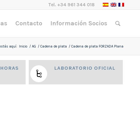
Tel.
+34 961 344 018
nas
Contacto
Información Socios
estás aquí:
Inicio
/
AG
/
Cadena de plata
/
Cadena de plata FORZADA Plana
 HORAS
LABORATORIO OFICIAL