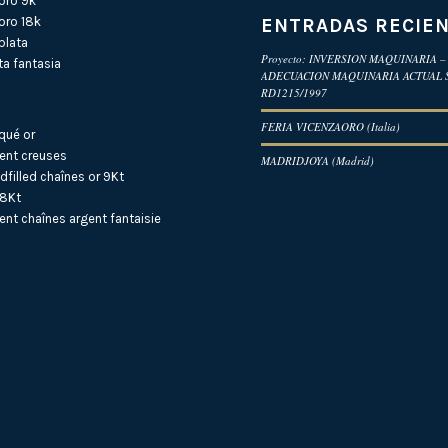
oro 9k
ENTRADAS RECIE
oro 18k
plata
Proyecto: INVERSION MAQUINARIA –
a fantasia
ADECUACION MAQUINARIA ACTUAL
RD1215/1997
FERIA VICENZAORO (Italia)
qué or
ent creuses
MADRIDJOYA (Madrid)
dfilled
chaînes or 9Kt
18Kt
ent
chaînes argent fantaisie