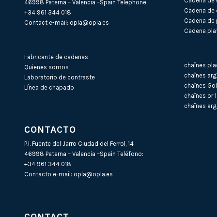
Cadena de 
46998 Paterna – Valencia –Spain Telephone:
Cadena de 
+34 961 344 018
Cadena de 
Contact e-mail:
opla@opla.es
Cadena plat
Fabricante de cadenas
chaînes pla
Quienes somos
chaînes arg
Laboratorio de contraste
chaînes Gol
Línea de chapado
chaînes or 
chaînes arg
CONTACTO
P.I. Fuente del Jarro Ciudad del Ferrol, 14
46998 Paterna – Valencia –Spain Teléfono:
+34 961 344 018
Contacto e-mail:
opla@opla.es
CONTACT