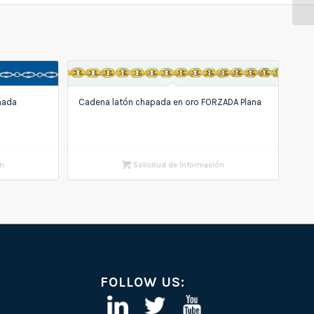
mada
Cadena latón chapada en oro FORZADA Plana
ón
Solicitud de Información
FOLLOW US: