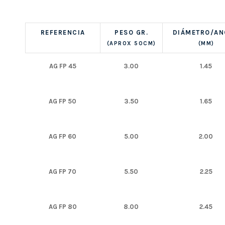
REFERENCIA
PESO GR.
DIÁMETRO/A
(APROX 50CM)
(MM)
AG FP 45
3.00
1.45
AG FP 50
3.50
1.65
AG FP 60
5.00
2.00
AG FP 70
5.50
2.25
AG FP 80
8.00
2.45