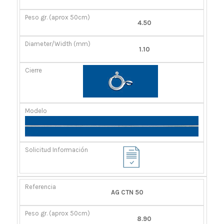
GR.
(MM)
(APROX
4.50
50CM)
1.10
AG CTN 50
8.90