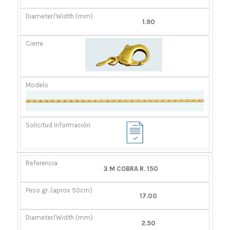
1.90
3 M COBRA R. 150
17.00
2.50