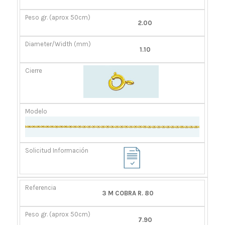
GR.
(MM)
(APROX
2.00
50CM)
1.10
3 M COBRA R. 80
7.90