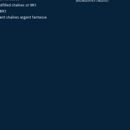
MADRIDJOYA (Madrid)
dfilled
chaînes or 9Kt
18Kt
ent
chaînes argent fantaisie