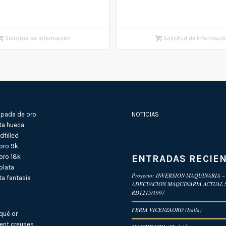
Solicitud de Información
Solicitud de Informaci
pada de oro
NOTICIAS
ta hueca
filled
oro 9k
ENTRADAS RECIE
oro 18k
plata
Proyecto: INVERSION MAQUINARIA –
a fantasia
ADECUACION MAQUINARIA ACTUAL
RD1215/1997
FERIA VICENZAORO (Italia)
qué or
ent creuses