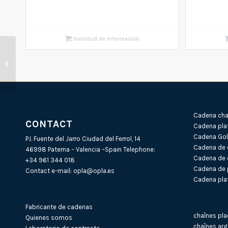
Solicitud de Información
Identidad de plata BP
(1X3) (4) SL 250 X
22cm
Cadena cha
CONTACT
Cadena pla
Cadena Gold
P.I. Fuente del Jarro Ciudad del Ferrol, 14
Cadena de 
46998 Paterna – Valencia –Spain Telephone:
Cadena de 
+34 961 344 018
Cadena de 
Contact e-mail:
opla@opla.es
Cadena plat
Fabricante de cadenas
chaînes pla
Quienes somos
chaînes arg