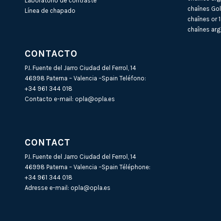
Laboratorio de contraste
chaînes Gol
Línea de chapado
chaînes or 
chaînes arg
CONTACTO
P.I. Fuente del Jarro Ciudad del Ferrol, 14
46998 Paterna – Valencia –Spain Teléfono:
+34 961 344 018
Contacto e-mail:
opla@opla.es
CONTACT
P.I. Fuente del Jarro Ciudad del Ferrol, 14
46998 Paterna – Valencia –Spain Téléphone:
+34 961 344 018
Adresse e-mail:
opla@opla.es