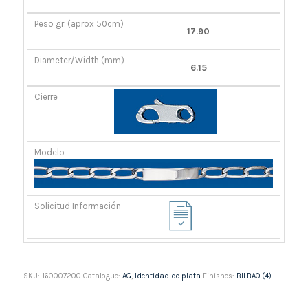
GR.
(MM)
(APROX
17.90
50CM)
6.15
SKU:
160007200
Catalogue:
AG
,
Identidad de plata
Finishes:
BILBAO (4)