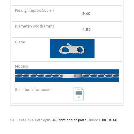
GR.
(MM)
(APROX
9.40
50CM)
4.85
SKU:
160007150
Catalogue:
AG
,
Identidad de plata
Finishes:
BILBAO (4)