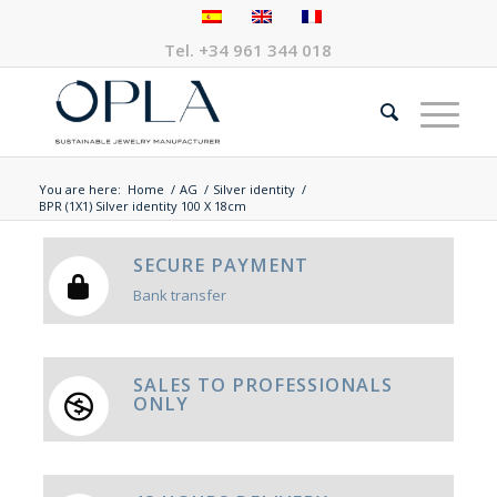
Tel.
+34 961 344 018
You are here:
Home
/
AG
/
Silver identity
/
BPR (1X1) Silver identity 100 X 18cm
SECURE PAYMENT
Bank transfer
SALES TO PROFESSIONALS
ONLY