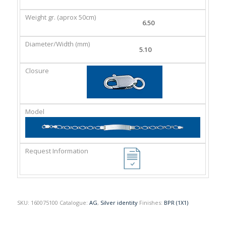
GR.
(MM)
(APROX
6.50
50CM)
5.10
SKU:
160075100
Catalogue:
AG
,
Silver identity
Finishes:
BPR (1X1)