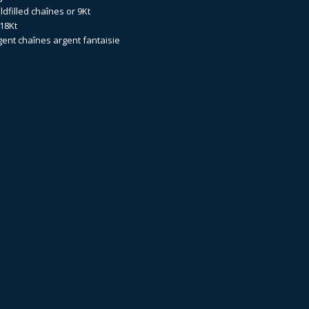
dfilled
chaînes or 9Kt
18Kt
gent
chaînes argent fantaisie