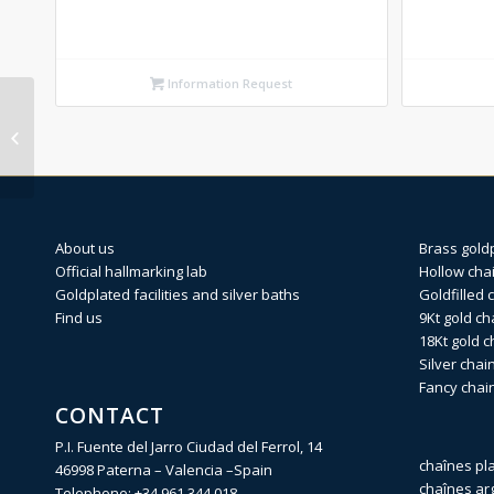
Information Request
BP (1X3) (4) SL Silver
identity 250 X 22cm
About us
Brass gold
Official hallmarking lab
Hollow cha
Goldplated facilities and silver baths
Goldfilled 
Find us
9Kt gold ch
18Kt gold c
Silver chai
Fancy chai
CONTACT
P.I. Fuente del Jarro Ciudad del Ferrol, 14
chaînes pl
46998 Paterna – Valencia –Spain
chaînes ar
Telephone:
+34 961 344 018