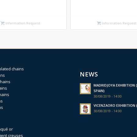
Information Request
Information Request
plated chains
NEWS
ins
chains
MADRIDJOYA EXHIBITION (
ains
SPAIN)
hains
30/08/2019 - 14:00
ns
VICENZAORO EXHIBITION (I
ns
30/08/2019 - 14:00
aqué or
gent creuses