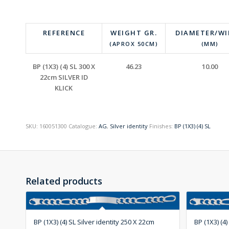
REFERENCE
WEIGHT GR.
DIAMETER/W
(APROX 50CM)
(MM)
BP (1X3) (4) SL 300 X
46.23
10.00
22cm SILVER ID
KLICK
SKU:
160051300
Catalogue:
AG
,
Silver identity
Finishes:
BP (1X3) (4) SL
Related products
BP (1X3) (4) SL Silver identity 250 X 22cm
BP (1X3) (4)