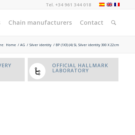
Tel.
+34 961 344 018
s
Chain manufacturers
Contact
re:
Home
/
AG
/
Silver identity
/
BP (1X3) (4) SL Silver identity 300 X 22cm
VERY
OFFICIAL HALLMARK
LABORATORY