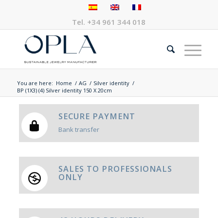
Tel.
+34 961 344 018
You are here:
Home
/
AG
/
Silver identity
/
BP (1X3) (4) Silver identity 150 X 20cm
SECURE PAYMENT
Bank transfer
SALES TO PROFESSIONALS
ONLY