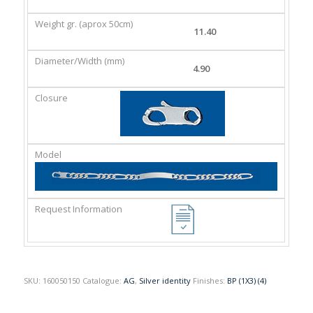
GR.
(MM)
(APROX
11.40
50CM)
4.90
SKU:
160050150
Catalogue:
AG
,
Silver identity
Finishes:
BP (1X3) (4)