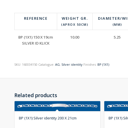
REFERENCE
WEIGHT GR.
DIAMETER/W
(APROX 50CM)
(MM)
BP (1X1) 150 X 19cm
10.00
5.25
SILVER ID KLICK
SKU:
160034150
Catalogue:
AG
,
Silver identity
Finishes:
BP (1X1)
Related products
BP (1X1) Silver identity 200 X 21cm
BP (1X1) Si