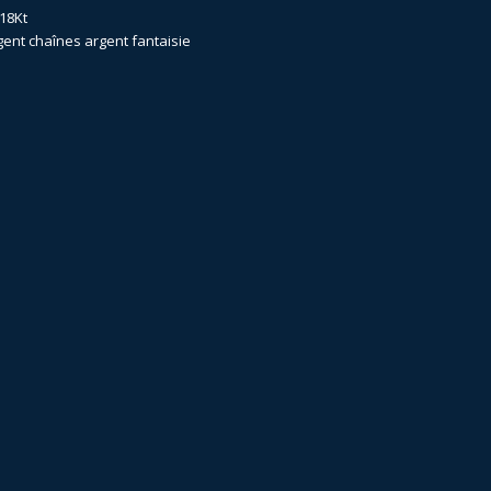
18Kt
gent
chaînes argent fantaisie