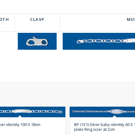
IDTH
CLASP
MO
lver identity 100 X 18cm
BP (1X1) Silver baby identity 60 X
plate Ring sizer at 2cm