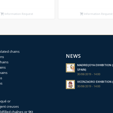
Information Request
Information Request
plated chains
NEWS
ins
chains
MADRIDJOYA EXHIBITION (
ains
SPAIN)
hains
30/08/2019 - 14:00
ns
VICENZAORO EXHIBITION (I
ns
30/08/2019 - 14:00
aqué or
gent creuses
dfilled
chaînes or 9Kt