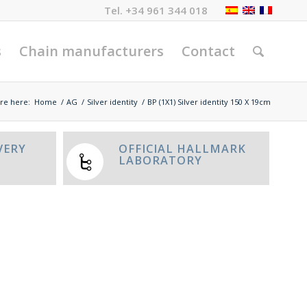
Tel.
+34 961 344 018
s
Chain manufacturers
Contact
re here:
Home
/
AG
/
Silver identity
/
BP (1X1) Silver identity 150 X 19cm
VERY
OFFICIAL HALLMARK
LABORATORY