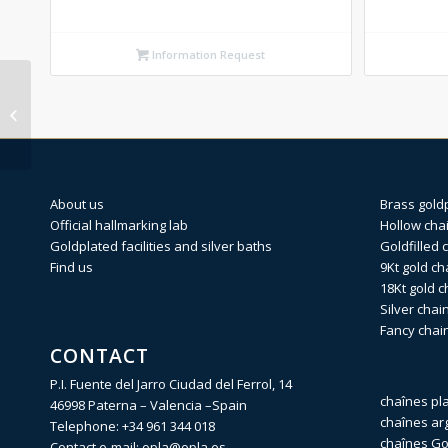
Information Request
BP (6) Silver identity
170 X 20cm
About us
Brass gold
Official hallmarking lab
Hollow cha
Goldplated facilities and silver baths
Goldfilled 
Find us
9Kt gold ch
18Kt gold c
Silver chai
Fancy chai
CONTACT
P.I. Fuente del Jarro Ciudad del Ferrol, 14
chaînes pl
46998 Paterna – Valencia –Spain
chaînes ar
Telephone:
+34 961 344 018
chaînes Gol
Contact e-mail:
opla@opla.es