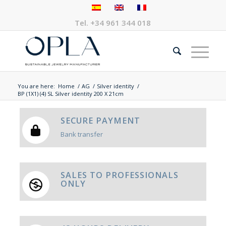
Tel.
+34 961 344 018
You are here:
Home
/
AG
/
Silver identity
/
BP (1X1) (4) SL Silver identity 200 X 21cm
SECURE PAYMENT
Bank transfer
SALES TO PROFESSIONALS
ONLY