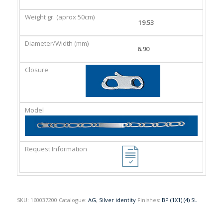
GR.
(MM)
(APROX
19.53
50CM)
6.90
SKU:
160037200
Catalogue:
AG
,
Silver identity
Finishes:
BP (1X1) (4) SL