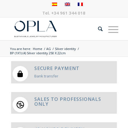
Tel.
+34 961 344 018
You are here:
Home
/
AG
/
Silver identity
/
BP (1X1) (4) Silver identity 250 X 22cm
SECURE PAYMENT
Bank transfer
SALES TO PROFESSIONALS
ONLY