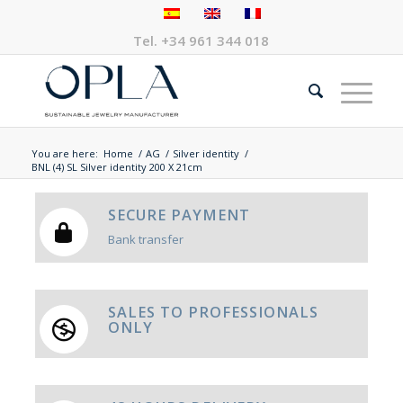
Tel.
+34 961 344 018
You are here:
Home
/
AG
/
Silver identity
/
BNL (4) SL Silver identity 200 X 21cm
SECURE PAYMENT
Bank transfer
SALES TO PROFESSIONALS
ONLY