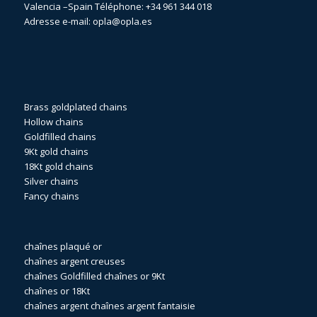
Valencia –Spain Téléphone:
+34 961 344 018
Adresse e-mail:
opla@opla.es
Brass goldplated chains
Hollow chains
Goldfilled chains
9Kt gold chains
18Kt gold chains
Silver chains
Fancy chains
chaînes plaqué or
chaînes argent creuses
chaînes Goldfilled
chaînes or 9Kt
chaînes or 18Kt
chaînes argent
chaînes argent fantaisie