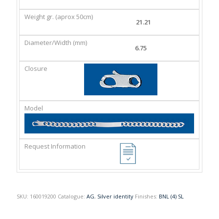
GR.
(MM)
(APROX
21.21
50CM)
6.75
SKU:
160019200
Catalogue:
AG
,
Silver identity
Finishes:
BNL (4) SL