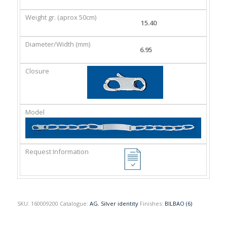
GR.
(MM)
(APROX
15.40
50CM)
6.95
SKU:
160009200
Catalogue:
AG
,
Silver identity
Finishes:
BILBAO (6)