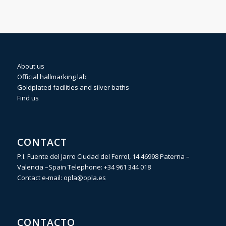
About us
Official hallmarking lab
Goldplated facilities and silver baths
Find us
CONTACT
P.I. Fuente del Jarro Ciudad del Ferrol, 14 46998 Paterna –
Valencia –Spain Telephone:
+34 961 344 018
Contact e-mail:
opla@opla.es
CONTACTO