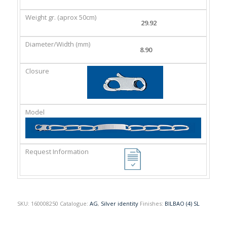
GR.
(MM)
(APROX
29.92
50CM)
8.90
SKU:
160008250
Catalogue:
AG
,
Silver identity
Finishes:
BILBAO (4) SL