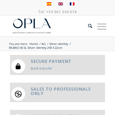
Tel.
+34 961 344 018
You are here:
Home
/
AG
/
Silver identity
/
BILBAO (4) SL Silver identity 250 X 22cm
SECURE PAYMENT
Bank transfer
SALES TO PROFESSIONALS
ONLY