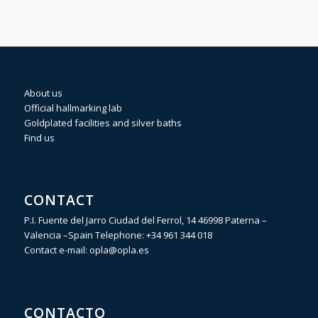
About us
Official hallmarking lab
Goldplated facilities and silver baths
Find us
CONTACT
P.I. Fuente del Jarro Ciudad del Ferrol, 14 46998 Paterna –
Valencia –Spain Telephone:
+34 961 344 018
Contact e-mail:
opla@opla.es
CONTACTO