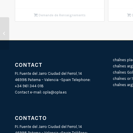
Demande de Renseignements
D
Créole laiton plaqué or
A 1103 Fil rond 2,00mm
(Poids par pa...
chaînes pla
CONTACT
chaînes arg
chaînes Gol
P.I. Fuente del Jarro Ciudad del Ferrol, 14
chaînes or 
46998 Paterna – Valencia –Spain Telephone:
chaînes arg
+34 961 344 018
Contact e-mail:
opla@opla.es
CONTACTO
P.I. Fuente del Jarro Ciudad del Ferrol, 14
46998 Paterna – Valencia –Spain Teléfono: