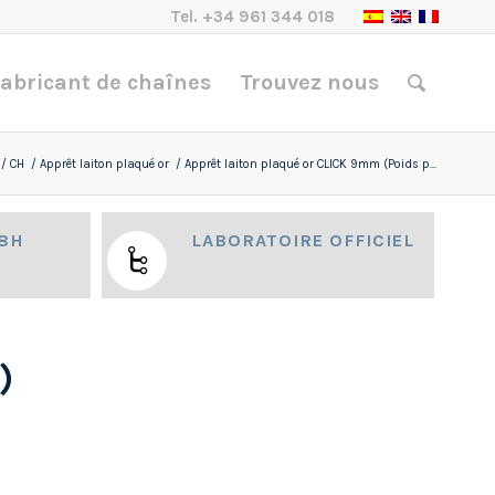
Tel.
+34 961 344 018
abricant de chaînes
Trouvez nous
/
CH
/
Apprêt laiton plaqué or
/
Apprêt laiton plaqué or CLICK 9mm (Poids p...
48H
LABORATOIRE OFFICIEL
)