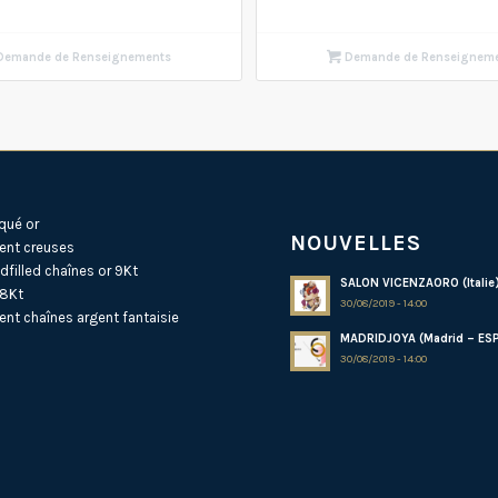
emande de Renseignements
Demande de Renseignem
qué or
NOUVELLES
ent creuses
dfilled
chaînes or 9Kt
SALON VICENZAORO (Italie
18Kt
30/08/2019 - 14:00
ent
chaînes argent fantaisie
MADRIDJOYA (Madrid – ES
30/08/2019 - 14:00