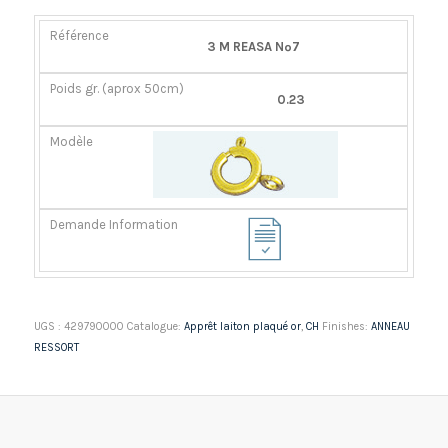
RÉFÉRENCE
POIDS
MODÈLE
DEMANDE
3 M REASA Nº7
GR.
INFORMATION
(APROX
0.23
50CM)
UGS :
429790000
Catalogue:
Apprêt laiton plaqué or
,
CH
Finishes:
ANNEAU
RESSORT