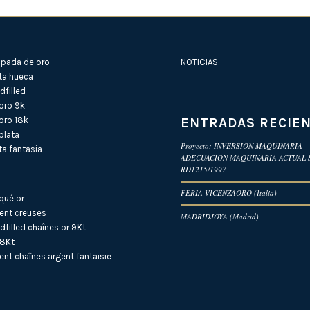
pada de oro
NOTICIAS
ta hueca
filled
oro 9k
ENTRADAS RECIE
oro 18k
plata
Proyecto: INVERSION MAQUINARIA –
a fantasia
ADECUACION MAQUINARIA ACTUAL
RD1215/1997
FERIA VICENZAORO (Italia)
qué or
ent creuses
MADRIDJOYA (Madrid)
dfilled
chaînes or 9Kt
18Kt
ent
chaînes argent fantaisie