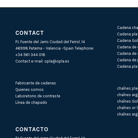
Cadena cha
CONTACT
Cadena pla
Cadena Gold
P.I. Fuente del Jarro Ciudad del Ferrol, 14
Cadena de 
46998 Paterna – Valencia –Spain Telephone:
Cadena de 
+34 961 344 018
Cadena de 
Contact e-mail:
opla@opla.es
Cadena plat
Fabricante de cadenas
chaînes pla
Quienes somos
chaînes arg
Laboratorio de contraste
chaînes Gol
Línea de chapado
chaînes or 
chaînes arg
CONTACTO