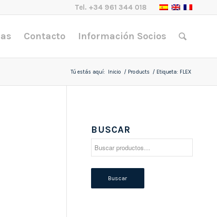
Tel.
+34 961 344 018
nas
Contacto
Información Socios
Tú estás aquí:
Inicio
/
Products
/
Etiqueta: FLEX
BUSCAR
Buscar
por:
Buscar